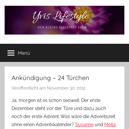
Zum
Inhalt
springen
Yvis
Der
kleine
Menü
Lifestyle
Lifestyle
Blog
–
Lifestyle,
Ankündigung – 24 Türchen
Rezensionen,
Veröffentlicht am
November 30, 2012
v
Produkttests
o
und
Ja, morgen ist es schon seoweit. Der erste
vieles
n
Dezember steht vor der Türe und dazu auch
mehr
Y
noch der erste Advent. Was wäre die Adventszeit
v
ohne einen Adventskalender?
Susanne
und
Mella
o