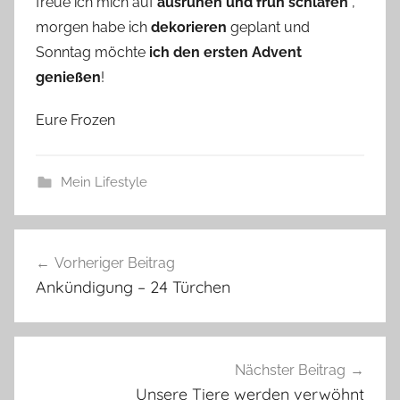
freue ich mich auf
ausruhen und früh schlafen
,
morgen habe ich
dekorieren
geplant und
Sonntag möchte
ich den ersten Advent
genießen
!
Eure Frozen
Mein Lifestyle
Beitragsnavigation
Vorheriger Beitrag
Ankündigung – 24 Türchen
Nächster Beitrag
Unsere Tiere werden verwöhnt