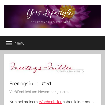
Zum
Inhalt
springen
Yvis
Der
kleine
Menü
Lifestyle
Lifestyle
Blog
–
Lifestyle,
Rezensionen,
Produkttests
und
Freitagsfüller #191
vieles
mehr
Veröffentlicht am
November 30, 2012
v
o
Nun bei meinem
Wochenteiler
haben leider noch
n