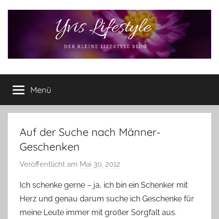
Zum
Inhalt
springen
Yvis
Der
kleine
Menü
Lifestyle
Lifestyle
Blog
–
Lifestyle,
Auf der Suche nach Männer-
Rezensionen,
Geschenken
Produkttests
und
Veröffentlicht am
Mai 30, 2012
v
vieles
o
Ich schenke gerne – ja, ich bin ein Schenker mit
mehr
n
Herz und genau darum suche ich Geschenke für
Y
meine Leute immer mit großer Sorgfalt aus.
v