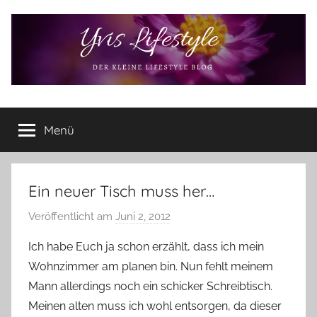
Zum
Inhalt
springen
Yvis
Der
kleine
Menü
Lifestyle
Lifestyle
Blog
–
Lifestyle,
Ein neuer Tisch muss her…
Rezensionen,
Veröffentlicht am
Juni 2, 2012
v
Produkttests
o
und
Ich habe Euch ja schon erzählt, dass ich mein
vieles
n
Wohnzimmer am planen bin. Nun fehlt meinem
mehr
Y
Mann allerdings noch ein schicker Schreibtisch.
v
Meinen alten muss ich wohl entsorgen, da dieser
o