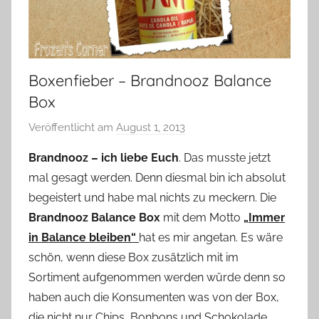
Boxenfieber – Brandnooz Balance
Box
Veröffentlicht am
August 1, 2013
v
o
Brandnooz – ich liebe Euch
. Das musste jetzt
n
mal gesagt werden. Denn diesmal bin ich absolut
Y
begeistert und habe mal nichts zu meckern. Die
v
Brandnooz Balance Box
mit dem Motto
„Immer
o
in Balance bleiben“
hat es mir angetan. Es wäre
n
schön, wenn diese Box zusätzlich mit im
n
e
Sortiment aufgenommen werden würde denn so
haben auch die Konsumenten was von der Box,
die nicht nur Chips, Bonbons und Schokolade