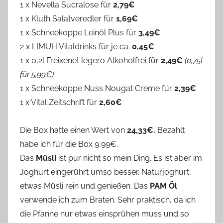
1 x Nevella Sucralose für
2,79€
1 x Kluth Salatveredler für
1,69€
1 x Schneekoppe Leinöl Plus für
3,49€
2 x LIMUH Vitaldrinks für je ca.
0,45€
1 x 0,2l Freixenet legero Alkoholfrei für
2,49€
(0,75l
für 5,99€)
1 x Schneekoppe Nuss Nougat Creme für
2,39€
1 x Vital Zeitschrift für
2,60€
Die Box hatte einen Wert von
24,33€.
Bezahlt
habe ich für die Box 9,99€.
Das
Müsli
ist pur nicht so mein Ding. Es ist aber im
Joghurt eingerührt umso besser. Naturjoghurt,
etwas Müsli rein und genießen. Das
PAM Öl
verwende ich zum Braten. Sehr praktisch, da ich
die Pfanne nur etwas einsprühen muss und so