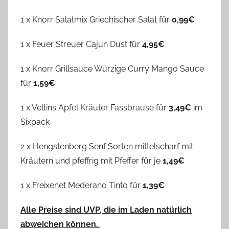
1 x Knorr Salatmix Griechischer Salat für
0,99€
1 x Feuer Streuer Cajun Dust für
4,95€
1 x Knorr Grillsauce Würzige Curry Mango Sauce
für
1,59€
1 x Veltins Apfel Kräuter Fassbrause für
3,49€
im
Sixpack
2 x Hengstenberg Senf Sorten mittelscharf mit
Kräutern und pfeffrig mit Pfeffer für je
1,49€
1 x Freixenet Mederano Tinto für
1,39€
Alle Preise sind UVP, die im Laden natürlich
abweichen können.