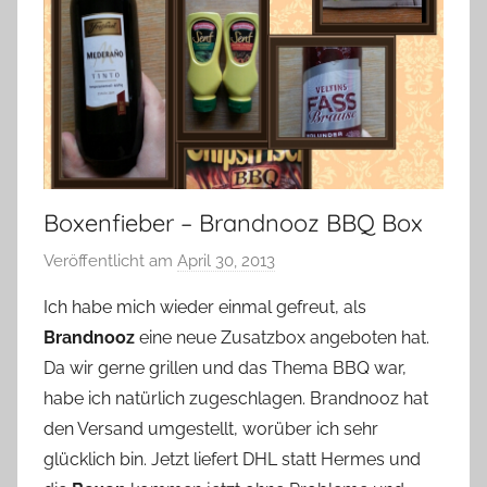
Boxenfieber – Brandnooz BBQ Box
Veröffentlicht am
April 30, 2013
v
o
Ich habe mich wieder einmal gefreut, als
n
Brandnooz
eine neue Zusatzbox angeboten hat.
Y
Da wir gerne grillen und das Thema BBQ war,
v
habe ich natürlich zugeschlagen. Brandnooz hat
o
den Versand umgestellt, worüber ich sehr
n
glücklich bin. Jetzt liefert DHL statt Hermes und
n