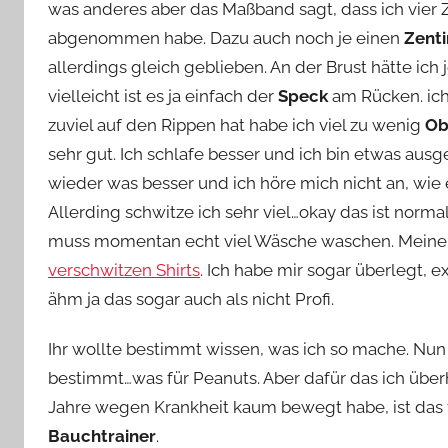
was anderes aber das Maßband sagt, dass ich vie
Y
abgenommen habe. Dazu auch noch je einen
Zent
v
allerdings gleich geblieben. An der Brust hätte ich
o
n
vielleicht ist es ja einfach der
Speck
am Rücken. ich
n
zuviel auf den Rippen hat habe ich viel zu wenig
Ob
e
sehr gut. Ich schlafe besser und ich bin etwas aus
wieder was besser und ich höre mich nicht an, wie
Allerding schwitze ich sehr viel…okay das ist normal
muss momentan echt viel Wäsche waschen. Meine
verschwitzen Shirts
. Ich habe mir sogar überlegt, e
ähm ja das sogar auch als nicht Profi.
Ihr wollte bestimmt wissen, was ich so mache. Nun
bestimmt…was für Peanuts. Aber dafür das ich übe
Jahre wegen Krankheit kaum bewegt habe, ist das fü
Bauchtrainer
.