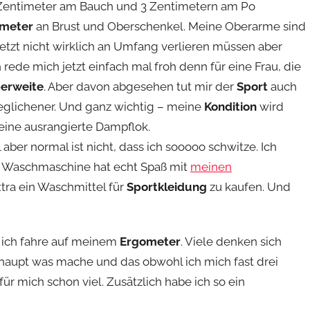
r Zentimeter am Bauch und 3 Zentimetern am Po
imeter
an Brust und Oberschenkel. Meine Oberarme sind
 jetzt nicht wirklich an Umfang verlieren müssen aber
 rede mich jetzt einfach mal froh denn für eine Frau, die
erweite
. Aber davon abgesehen tut mir der
Sport
auch
geglichener. Und ganz wichtig – meine
Kondition
wird
 eine ausrangierte Dampflok.
 aber normal ist nicht, dass ich sooooo schwitze. Ich
 Waschmaschine hat echt Spaß mit
meinen
xtra ein Waschmittel für
Sportkleidung
zu kaufen. Und
 ich fahre auf meinem
Ergometer
. Viele denken sich
rhaupt was mache und das obwohl ich mich fast drei
r mich schon viel. Zusätzlich habe ich so ein