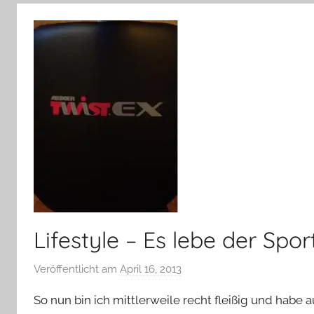
–
Lifestyle,
Rezensionen,
Produkttests
und
vieles
mehr
Lifestyle – Es lebe der Spor
Veröffentlicht am
April 16, 2013
v
o
So nun bin ich mittlerweile recht fleißig und habe 
n