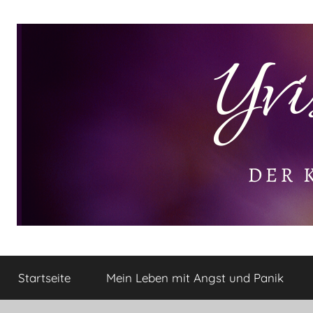
Zum
Inhalt
springen
Yvis
Der
kleine
Startseite
Mein Leben mit Angst und Panik
Lifestyle
Lifestyle
Blog