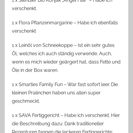
1 x Slendier Bio Konjak „Angel Hair“ – Habe ich
verschenkt.
1 x Flora Pflanzenmargarine – Habe ich ebenfalls
verschenkt
1 x Leinöl von Schneekoppe – Ist ein sehr gutes
Öl, welches ich auch ständig verwende. Auch,
wenn es mich wieder geärgert hat, dass Fette und
Öle in der Box waren.
1 x Smarties Family Fun – War fast sofort leer. Die
kleinen Pralinchen haben uns allen super
geschmeckt.
1 x SAVA Fertiggericht – Habe ich verschenkt. Hier
die Beschreibung dazu: Dank traditioneller
Rezepturen fangen die leckeren Fertiggerichte