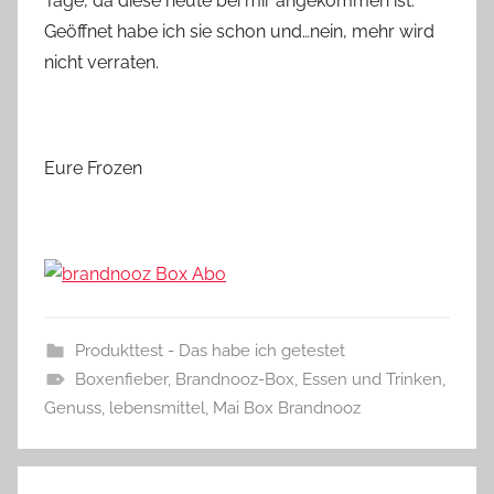
Tage, da diese heute bei mir angekommen ist.
Geöffnet habe ich sie schon und…nein, mehr wird
nicht verraten.
Eure Frozen
Produkttest - Das habe ich getestet
Boxenfieber
,
Brandnooz-Box
,
Essen und Trinken
,
Genuss
,
lebensmittel
,
Mai Box Brandnooz
Beitragsnavigation