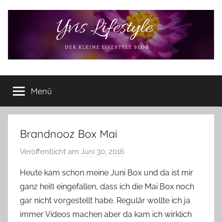
Zum
Inhalt
springen
Yvis
Der
kleine
Menü
Lifestyle
Lifestyle
Blog
–
Lifestyle,
Brandnooz Box Mai
Rezensionen,
Veröffentlicht am
Juni 30, 2016
v
Produkttests
o
und
Heute kam schon meine Juni Box und da ist mir
vieles
n
ganz heiß eingefallen, dass ich die Mai Box noch
mehr
Y
gar nicht vorgestellt habe. Regulär wollte ich ja
v
immer Videos machen aber da kam ich wirklich
o