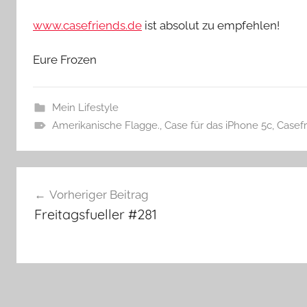
www.casefriends.de
ist absolut zu empfehlen!
Eure Frozen
Mein Lifestyle
Amerikanische Flagge.
,
Case für das iPhone 5c
,
Casefr
Beitragsnavigation
Vorheriger Beitrag
Freitagsfueller #281