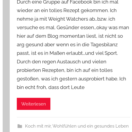
Durch eine Gruppe auf Facebook bin ich mal
n
wieder an ein tolles Rezept gekommen. Ich
Y
nehme ja mit Weight Watchers ab…bzw. ich
v
versuche es mal. Gesünder essen…okay was man
o
n
hier auf dem Blog momentan liest, ist nicht so
n
arg gesund aber wenn es in die Tagesbilanz
e
passt, ist es in Maßen erlaubt…und viel Sport.
Durch den regen Austausch und vielen
probierten Rezepten, bin ich auf ein tolles
gestoßen, was ich gestern ausprobiert habe. Ich
bin echt froh, dass dort Leute
Weiterlesen
Koch mit mir
,
Wohlfühlen und ein gesundes Leben