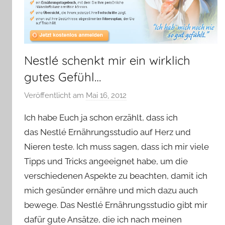
Nestlé schenkt mir ein wirklich
gutes Gefühl…
Veröffentlicht am
Mai 16, 2012
v
o
Ich habe Euch ja schon erzählt, dass ich
n
das Nestlé Ernährungsstudio auf Herz und
Y
Nieren teste. Ich muss sagen, dass ich mir viele
v
Tipps und Tricks angeeignet habe, um die
o
n
verschiedenen Aspekte zu beachten, damit ich
n
mich gesünder ernähre und mich dazu auch
e
bewege. Das Nestlé Ernährungsstudio gibt mir
dafür gute Ansätze, die ich nach meinen