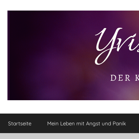
Zum
Inhalt
springen
Yvis
Der
kleine
Startseite
Mein Leben mit Angst und Panik
Lifestyle
Lifestyle
Blog