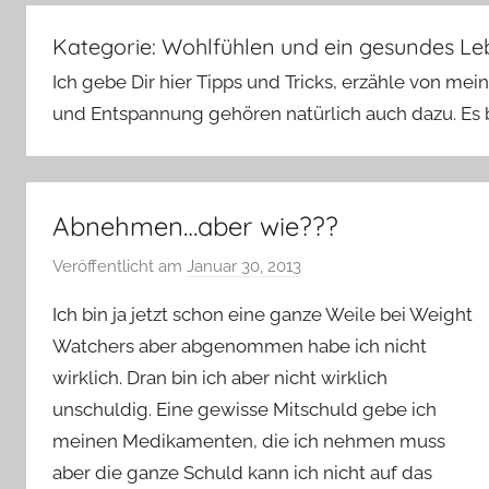
–
Lifestyle,
Kategorie:
Wohlfühlen und ein gesundes Le
Rezensionen,
Ich gebe Dir hier Tipps und Tricks, erzähle von m
Produkttests
und Entspannung gehören natürlich auch dazu. Es 
und
vieles
mehr
Abnehmen…aber wie???
Veröffentlicht am
Januar 30, 2013
v
o
Ich bin ja jetzt schon eine ganze Weile bei Weight
n
Watchers aber abgenommen habe ich nicht
Y
wirklich. Dran bin ich aber nicht wirklich
v
unschuldig. Eine gewisse Mitschuld gebe ich
o
n
meinen Medikamenten, die ich nehmen muss
n
aber die ganze Schuld kann ich nicht auf das