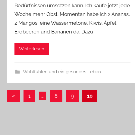
Bedürfnissen umsetzen kann. Ich kaufe jetzt jede
Woche mehr Obst. Momentan habe ich 2 Ananas,
2 Mangos, eine Wassermelone, Kiwis, Äpfel,
Erdbeeren und Bananen da. Dazu
Weiterlesen
Wohlfühlen und ein gesundes Leben
Seitennummerierung
Vorherige
«
1
…
8
9
10
Beiträge
der
Beiträge