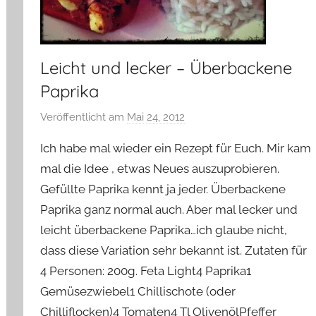
Leicht und lecker – Überbackene
Paprika
Veröffentlicht am
Mai 24, 2012
v
o
Ich habe mal wieder ein Rezept für Euch. Mir kam
n
mal die Idee , etwas Neues auszuprobieren.
Y
Gefüllte Paprika kennt ja jeder. Überbackene
v
Paprika ganz normal auch. Aber mal lecker und
o
n
leicht überbackene Paprika…ich glaube nicht,
n
dass diese Variation sehr bekannt ist. Zutaten für
e
4 Personen: 200g. Feta Light4 Paprika1
Gemüsezwiebel1 Chillischote (oder
Chilliflocken)4 Tomaten4 Tl OlivenölPfeffer