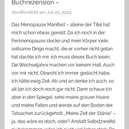
Buchrezension –
Veröffentlicht am
Juli 20, 2024
v
o
Das Menopause Manifest – alleine der Titel hat
n
mich schon etwas gereizt. Da ich noch in der
Y
Perimenopause stecke und mein Körper viele,
v
seltsame Dinge macht, die er vorher nicht getan
o
hat dachte ich mir, ich muss dieses Buch lesen.
n
Die Wechseljahre machen vor keinem Halt. Auch
n
e
vor mir nicht. Obwohl ich immer gedacht habe,
ich hätte ewig Zeit. Ab und an denke ich auch, so
alt bin ich doch noch gar nicht. Dann schaue ich
aber in den Spiegel, sehe meine grauen Haare
und meine Falten und werde auf den Boden der
Tatsachen zurückgeholt. „Meine Zeit der Stärke“ –
ja, das wäre es doch, oder? Anstatt Selbstzweifel