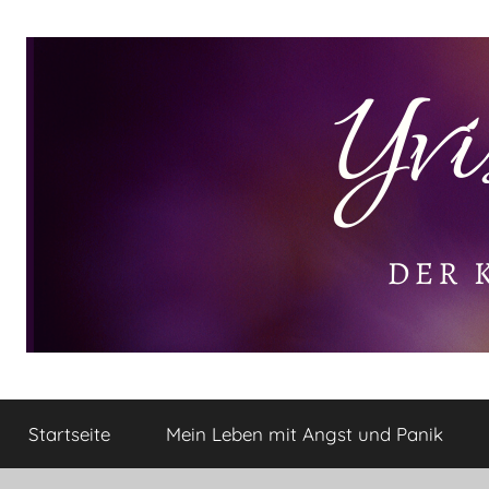
Zum
Inhalt
springen
Yvis
Der
kleine
Startseite
Mein Leben mit Angst und Panik
Lifestyle
Lifestyle
Blog