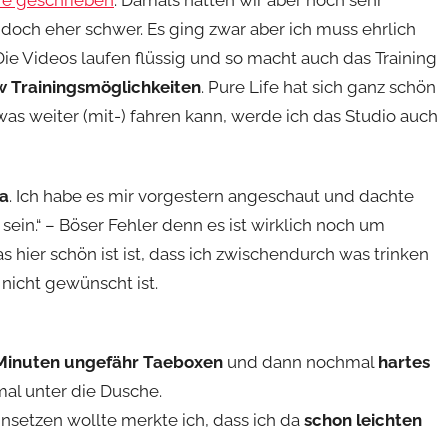
fe geschrieben
. Damals hatten wir aber noch sehr
doch eher schwer. Es ging zwar aber ich muss ehrlich
Die Videos laufen flüssig und so macht auch das Training
 Trainingsmöglichkeiten
. Pure Life hat sich ganz schön
s weiter (mit-) fahren kann, werde ich das Studio auch
da
. Ich habe es mir vorgestern angeschaut und dachte
ein.“ – Böser Fehler denn es ist wirklich noch um
 hier schön ist ist, dass ich zwischendurch was trinken
 nicht gewünscht ist.
Minuten ungefähr Taeboxen
und dann nochmal
hartes
mal unter die Dusche.
nsetzen wollte merkte ich, dass ich da
schon leichten