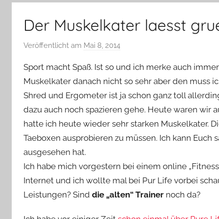
–
Lifestyle,
Der Muskelkater laesst gr
Rezensionen,
Produkttests
Veröffentlicht am
Mai 8, 2014
v
und
o
vieles
Sport macht Spaß. Ist so und ich merke auch immer 
n
mehr
Muskelkater danach nicht so sehr aber den muss ic
Y
Shred und Ergometer ist ja schon ganz toll allerdin
v
dazu auch noch spazieren gehe. Heute waren wir a
o
n
hatte ich heute wieder sehr starken Muskelkater. D
n
Taeboxen ausprobieren zu müssen. Ich kann Euch s
e
ausgesehen hat.
Ich habe mich vorgestern bei einem online „Fitnes
Internet und ich wollte mal bei Pur Life vorbei scha
Leistungen? Sind
die „alten“ Trainer
noch da?