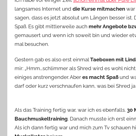
Ich habe vor einiger Zeit
schon einmal über Pure Li
langsames Internet und
die Kurse mitmachen
war 
sagen, dass es jetzt absolut um Längen besser ist. 
Spaß. Es gibt mittlerweile auch
mehr Angebote bzw
gemausert und wenn ich soweit bin und wieder etwa
mal besuchen.
Gestern gab es also erst einmal
Taeboxen mit Lin
mir: „Hmm…schlimmer als Shred wird es wohl nicht s
einiges anstrengender. Aber
es macht Spaß
und was
darf oder kurz verschnaufen kann, was bei Shred ja
Als das Training fertig war, war ich es ebenfalls.
30 
Bauchmuskeltraining
. Danach musste ich erst ein
Als ich dann fertig war und mich zum Tv schauen hi