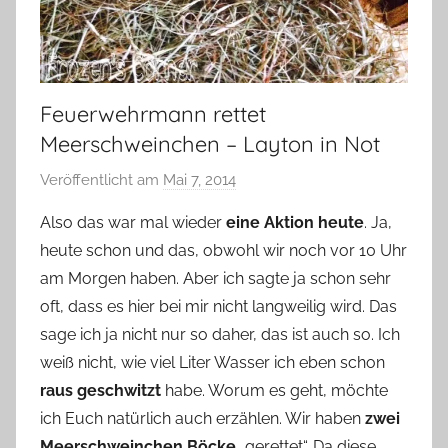
Feuerwehrmann rettet
Meerschweinchen – Layton in Not
Veröffentlicht am
Mai 7, 2014
v
o
Also das war mal wieder
eine Aktion heute
. Ja,
n
heute schon und das, obwohl wir noch vor 10 Uhr
Y
am Morgen haben. Aber ich sagte ja schon sehr
v
oft, dass es hier bei mir nicht langweilig wird. Das
o
sage ich ja nicht nur so daher, das ist auch so. Ich
n
weiß nicht, wie viel Liter Wasser ich eben schon
n
e
raus geschwitzt
habe. Worum es geht, möchte
ich Euch natürlich auch erzählen. Wir haben
zwei
Meerschweinchen Böcke
„gerettet“. Da diese