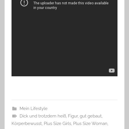
Mein Lifestyle
Dick und trotzdem heiß
,
Figur
,
gut gebaut
,
Körperbewusst
,
Plus Size Girls
,
Plus Size Woman
,