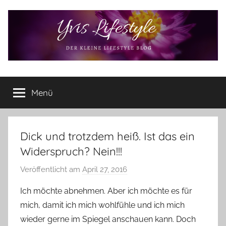
Zum
Inhalt
springen
Yvis
Der
kleine
Menü
Lifestyle
Lifestyle
Blog
–
Lifestyle,
Dick und trotzdem heiß. Ist das ein
Rezensionen,
Widerspruch? Nein!!!
Produkttests
und
Veröffentlicht am
April 27, 2016
v
vieles
o
Ich möchte abnehmen. Aber ich möchte es für
mehr
n
mich, damit ich mich wohlfühle und ich mich
Y
wieder gerne im Spiegel anschauen kann. Doch
v