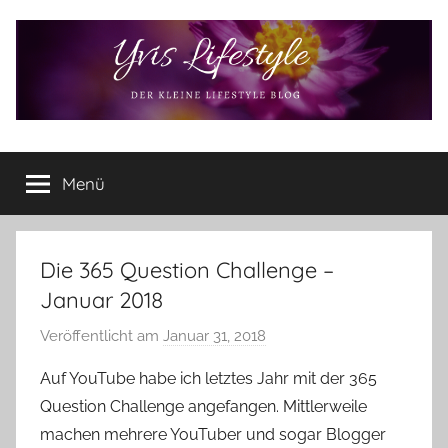
Zum
Inhalt
springen
Yvis
Der
kleine
Menü
Lifestyle
Lifestyle
Blog
–
Lifestyle,
Die 365 Question Challenge –
Rezensionen,
Januar 2018
Produkttests
und
Veröffentlicht am
Januar 31, 2018
v
vieles
o
Auf YouTube habe ich letztes Jahr mit der 365
mehr
n
Question Challenge angefangen. Mittlerweile
Y
machen mehrere YouTuber und sogar Blogger
v