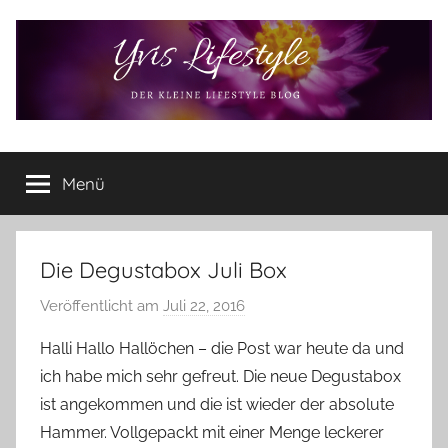
Zum
Inhalt
springen
Yvis
Der
kleine
Menü
Lifestyle
Lifestyle
Blog
–
Lifestyle,
Die Degustabox Juli Box
Rezensionen,
Veröffentlicht am
Juli 22, 2016
v
Produkttests
o
und
Halli Hallo Hallöchen – die Post war heute da und
vieles
n
ich habe mich sehr gefreut. Die neue Degustabox
mehr
Y
ist angekommen und die ist wieder der absolute
v
Hammer. Vollgepackt mit einer Menge leckerer
o