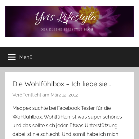
Zum
Inhalt
springen
Yvis
Der
kleine
Menü
Lifestyle
Lifestyle
Blog
–
Lifestyle,
Die Wohlfühlbox – Ich liebe sie…
Rezensionen,
Veröffentlicht am
März 12, 2012
v
Produkttests
o
und
Medpex suchte bei Facebook Tester für die
vieles
n
Wohlfühlbox. Wohlfühlen ist was super schönes
mehr
Y
und das sollte sich jeder. Etwas Unterstützung
v
dabei ist nie schlecht. Und somit habe ich mich
o