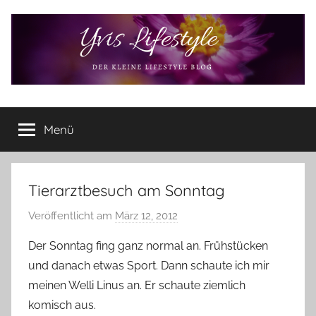
Zum
Inhalt
springen
Yvis
Der
kleine
Menü
Lifestyle
Lifestyle
Blog
–
Lifestyle,
Tierarztbesuch am Sonntag
Rezensionen,
Veröffentlicht am
März 12, 2012
v
Produkttests
o
und
Der Sonntag fing ganz normal an. Frühstücken
vieles
n
und danach etwas Sport. Dann schaute ich mir
mehr
Y
meinen Welli Linus an. Er schaute ziemlich
v
komisch aus.
o