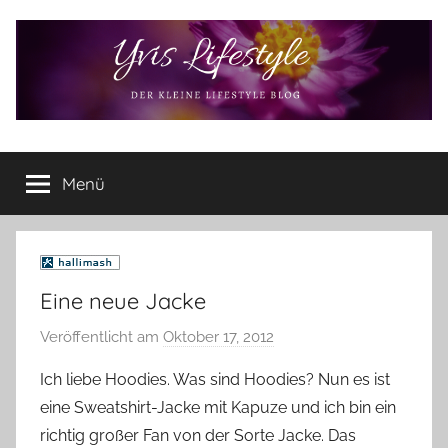
Zum
Inhalt
springen
Yvis
Der
kleine
Menü
Lifestyle
Lifestyle
Blog
–
Lifestyle,
Rezensionen,
Eine neue Jacke
Produkttests
und
Veröffentlicht am
Oktober 17, 2012
v
vieles
o
Ich liebe Hoodies. Was sind Hoodies? Nun es ist
mehr
n
eine Sweatshirt-Jacke mit Kapuze und ich bin ein
Y
richtig großer Fan von der Sorte Jacke. Das
v