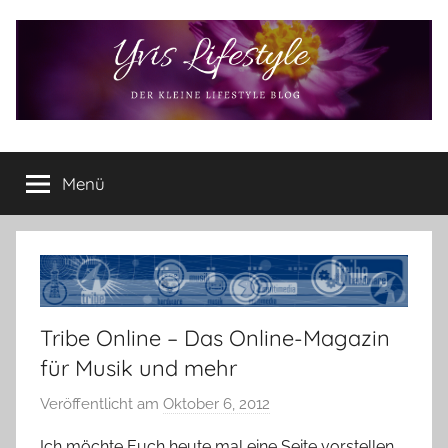
Zum
Inhalt
springen
Yvis
Der
kleine
Menü
Lifestyle
Lifestyle
Blog
–
Lifestyle,
Rezensionen,
Produkttests
und
Tribe Online – Das Online-Magazin
vieles
für Musik und mehr
mehr
Veröffentlicht am
Oktober 6, 2012
v
o
Ich möchte Euch heute mal eine Seite vorstellen,