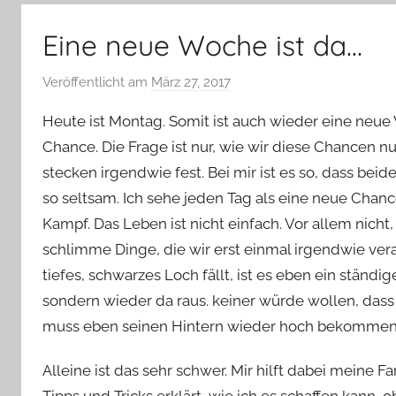
–
Lifestyle,
Eine neue Woche ist da…
Rezensionen,
Produkttests
Veröffentlicht am
März 27, 2017
v
und
o
vieles
Heute ist Montag. Somit ist auch wieder eine neue
n
mehr
Chance. Die Frage ist nur, wie wir diese Chancen 
Y
stecken irgendwie fest. Bei mir ist es so, dass beides
v
so seltsam. Ich sehe jeden Tag als eine neue Chanc
o
n
Kampf. Das Leben ist nicht einfach. Vor allem nicht, 
n
schlimme Dinge, die wir erst einmal irgendwie vera
e
tiefes, schwarzes Loch fällt, ist es eben ein ständ
sondern wieder da raus. keiner würde wollen, dass 
muss eben seinen Hintern wieder hoch bekomme
Alleine ist das sehr schwer. Mir hilft dabei meine F