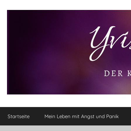
Zum
Inhalt
springen
Yvis
Der
kleine
Startseite
Mein Leben mit Angst und Panik
Lifestyle
Lifestyle
Blog