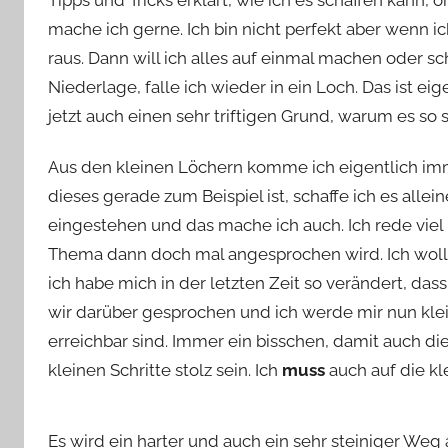
Tipps und Tricks erklärt, wie ich es schaffen kann,
mache ich gerne. Ich bin nicht perfekt aber wenn 
raus. Dann will ich alles auf einmal machen oder s
Niederlage, falle ich wieder in ein Loch. Das ist ei
jetzt auch einen sehr triftigen Grund, warum es so sc
Aus den kleinen Löchern komme ich eigentlich imme
dieses gerade zum Beispiel ist, schaffe ich es alle
eingestehen und das mache ich auch. Ich rede viel
Thema dann doch mal angesprochen wird. Ich wollt
ich habe mich in der letzten Zeit so verändert, das
wir darüber gesprochen und ich werde mir nun klein
erreichbar sind. Immer ein bisschen, damit auch di
kleinen Schritte stolz sein. Ich
muss
auch auf die kle
Es wird ein harter und auch ein sehr steiniger Weg