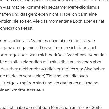
 ohne dass ich mich (wieder einmal) überfordere. Denn das
ich was mache, kommt ein seltsamer Perfektionismus
chaffen und das geht eben nicht. Habe ich dann eine
gentlich nie so tief, wie das momentane Loch aber es hat
hrecklich tief ist.
r wieder raus. Wenn es dann aber so tief ist, wie
ine ganz und gar nicht. Das sollte man sich dann auch
 und sage auch, was mich bedrückt. Vor allem, wenn das
e das alles eigentlich mit mir selbst ausmachen aber
s das eben nicht mehr wirklich erträglich war. Also haben
e (wirklich sehr kleine) Ziele setzen, die auch
e Erfolge zu spüren sind und ich darf auch auf meine
inen Schritte stolz sein.
 aber ich habe die richtigen Menschen an meiner Seite.