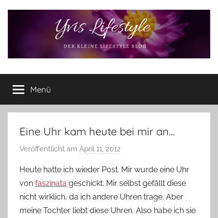
Zum
Inhalt
springen
Yvis
Der
kleine
Menü
Lifestyle
Lifestyle
Blog
–
Lifestyle,
Eine Uhr kam heute bei mir an…
Rezensionen,
Veröffentlicht am
April 11, 2012
v
Produkttests
o
und
Heute hatte ich wieder Post. Mir wurde eine Uhr
vieles
n
von
faszinata
geschickt. Mir selbst gefällt diese
mehr
Y
nicht wirklich, da ich andere Uhren trage. Aber
v
meine Tochter liebt diese Uhren. Also habe ich sie
o