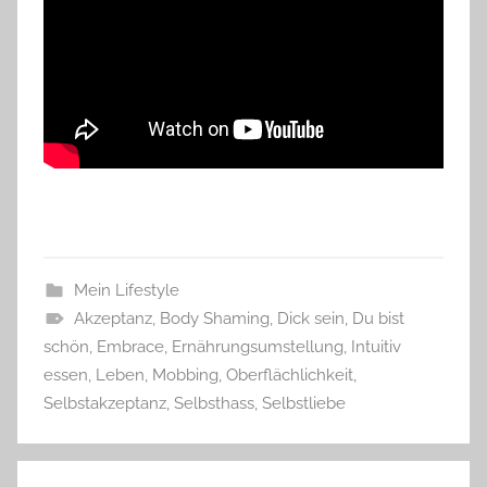
Mein Lifestyle
Akzeptanz
,
Body Shaming
,
Dick sein
,
Du bist
schön
,
Embrace
,
Ernährungsumstellung
,
Intuitiv
essen
,
Leben
,
Mobbing
,
Oberflächlichkeit
,
Selbstakzeptanz
,
Selbsthass
,
Selbstliebe
Beitragsnavigation