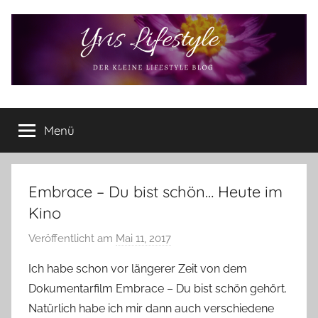
Zum
Inhalt
springen
Yvis
Der
kleine
Menü
Lifestyle
Lifestyle
Blog
–
Lifestyle,
Embrace – Du bist schön… Heute im
Rezensionen,
Kino
Produkttests
und
Veröffentlicht am
Mai 11, 2017
v
vieles
o
Ich habe schon vor längerer Zeit von dem
mehr
n
Dokumentarfilm Embrace – Du bist schön gehört.
Y
Natürlich habe ich mir dann auch verschiedene
v