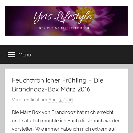
Zum
Inhalt
springen
Yvis
Der
kleine
Menü
Lifestyle
Lifestyle
Blog
–
Lifestyle,
Feuchtfröhlicher Frühling – Die
Rezensionen,
Brandnooz-Box März 2016
Produkttests
und
Veröffentlicht am
April 3, 2016
v
vieles
o
Die März Box von Brandnooz hat mich erreicht
mehr
n
und natürlich möchte ich Euch diese auch wieder
Y
vorstellen. Wie immer habe ich mich extrem auf
v