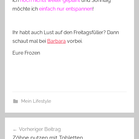
ich
noch nichts weiter geplant
und Sonntag
möchte ich
einfach nur entspannen
!
Ihr habt auch Lust auf den Freitagsfüller? Dann
schaut mal bei
Barbara
vorbei.
Eure Frozen
Mein Lifestyle
Beitragsnavigation
Vorheriger Beitrag
Zähne putzen mit Tabletten