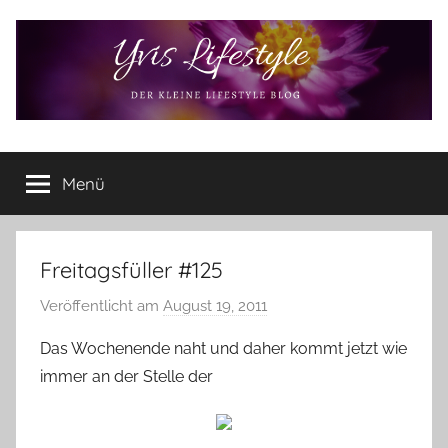
Zum
Inhalt
springen
Yvis
Der
kleine
Menü
Lifestyle
Lifestyle
Blog
–
Lifestyle,
Freitagsfüller #125
Rezensionen,
Veröffentlicht am
August 19, 2011
v
Produkttests
o
und
Das Wochenende naht und daher kommt jetzt wie
vieles
n
immer an der Stelle der
mehr
Y
v
o