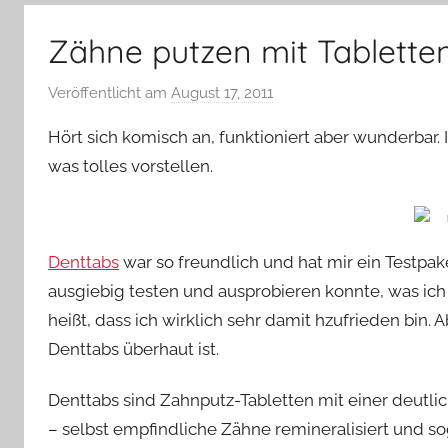
–
Lifestyle,
Zähne putzen mit Tablette
Rezensionen,
Produkttests
Veröffentlicht am
August 17, 2011
v
und
o
vieles
Hört sich komisch an, funktioniert aber wunderbar
n
mehr
was tolles vorstellen.
Y
v
o
n
Denttabs
war so freundlich und hat mir ein Testpak
n
ausgiebig testen und ausprobieren konnte, was ich
e
heißt, dass ich wirklich sehr damit hzufrieden bin.
Denttabs überhaut ist.
Denttabs sind Zahnputz-Tabletten mit einer deutli
– selbst empfindliche Zähne remineralisiert und sog