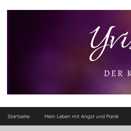
Zum
Inhalt
springen
Yvis
Der
kleine
Startseite
Mein Leben mit Angst und Panik
Lifestyle
Lifestyle
Blog