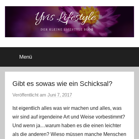
Zum
Inhalt
springen
Yvis
Der
kleine
Menü
Lifestyle
Lifestyle
Blog
–
Lifestyle,
Gibt es sowas wie ein Schicksal?
Rezensionen,
Veröffentlicht am
Juni 7, 2017
v
Produkttests
o
und
Ist eigentlich alles was wir machen und alles, was
vieles
n
wir sind auf irgendeine Art und Weise vorbestimmt?
mehr
Y
Und wenn ja…warum haben es die einen leichter
v
als die anderen? Wieso müssen manche Menschen
o