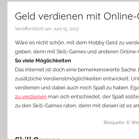
–
Lifestyle,
Geld verdienen mit Online
Rezensionen,
Produkttests
Veröffentlicht am
Juni 15, 2017
v
und
o
vieles
Wäre es nicht schön, mit dem Hobby Geld zu verdi
n
mehr
geben, denn mit Skill-Games und anderen Online-G
Y
So viele Möglichkeiten
v
Das Internet ist doch eine bemerkenswerte Sache.
o
n
zusätzliche Verdienstmöglichkeiten entwickelt. U
n
verdienen und dabei auch noch Spaß zu haben. Ega
e
zu verdienen
man sich entschiedet, der Spaß sollt
zu den Skill-Games raten, denn mit diesen ist es a
Bildquelle: © We