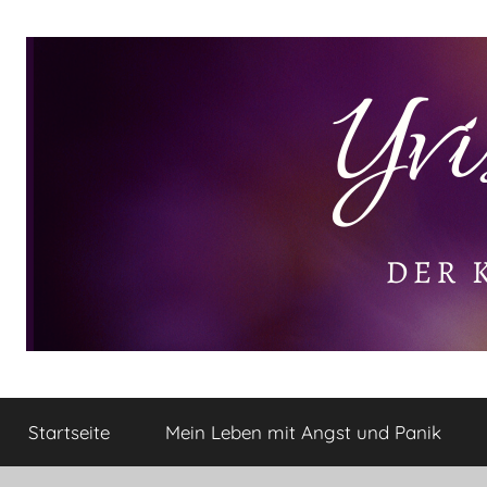
Zum
Inhalt
springen
Yvis
Der
kleine
Startseite
Mein Leben mit Angst und Panik
Lifestyle
Lifestyle
Blog