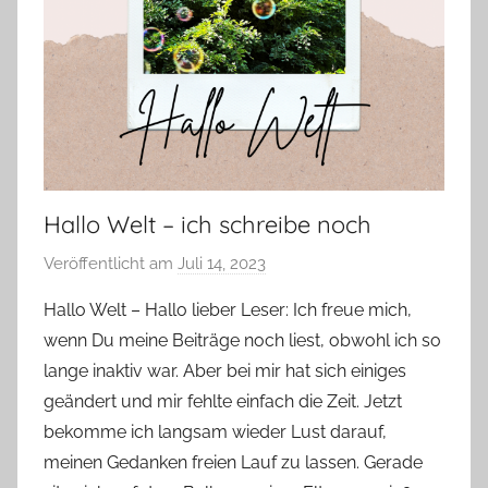
Hallo Welt – ich schreibe noch
Veröffentlicht am
Juli 14, 2023
v
o
Hallo Welt – Hallo lieber Leser: Ich freue mich,
n
wenn Du meine Beiträge noch liest, obwohl ich so
Y
lange inaktiv war. Aber bei mir hat sich einiges
v
geändert und mir fehlte einfach die Zeit. Jetzt
o
bekomme ich langsam wieder Lust darauf,
n
meinen Gedanken freien Lauf zu lassen. Gerade
n