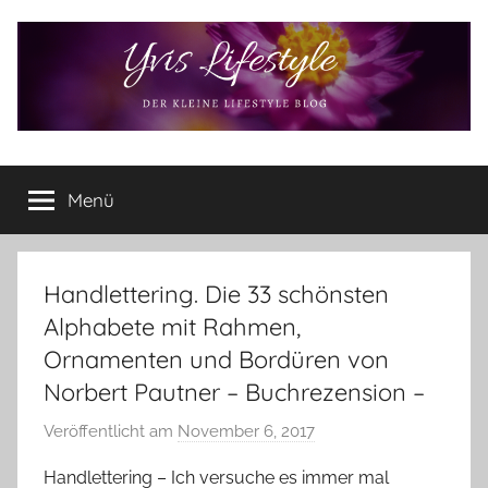
Zum
Inhalt
springen
Yvis
Der
kleine
Menü
Lifestyle
Lifestyle
Blog
–
Lifestyle,
Handlettering. Die 33 schönsten
Rezensionen,
Alphabete mit Rahmen,
Produkttests
Ornamenten und Bordüren von
und
Norbert Pautner – Buchrezension –
vieles
mehr
Veröffentlicht am
November 6, 2017
v
o
Handlettering – Ich versuche es immer mal
n