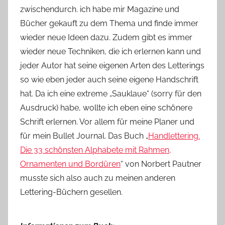
zwischendurch. ich habe mir Magazine und
Y
Bücher gekauft zu dem Thema und finde immer
v
wieder neue Ideen dazu. Zudem gibt es immer
o
wieder neue Techniken, die ich erlernen kann und
n
jeder Autor hat seine eigenen Arten des Letterings
n
e
so wie eben jeder auch seine eigene Handschrift
hat. Da ich eine extreme „Sauklaue“ (sorry für den
Ausdruck) habe, wollte ich eben eine schönere
Schrift erlernen. Vor allem für meine Planer und
für mein Bullet Journal. Das Buch „
Handlettering.
Die 33 schönsten Alphabete mit Rahmen,
Ornamenten und Bordüren
“ von Norbert Pautner
musste sich also auch zu meinen anderen
Lettering-Büchern gesellen.