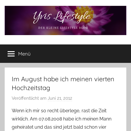
Zum
Inhalt
springen
Yvis
Der
kleine
Menü
Lifestyle
Lifestyle
Blog
–
Lifestyle,
Im August habe ich meinen vierten
Rezensionen,
Hochzeitstag
Produkttests
und
Veröffentlicht am
Juni 21, 2012
v
vieles
o
Wenn ich mir so recht überlege, rast die Zeit
mehr
n
wirklich. Am 07.08.2008 habe ich meinen Mann
Y
geheiratet und das sind jetzt bald schon vier
v