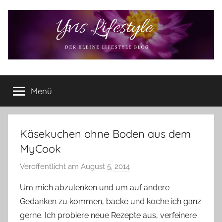
Zum
Inhalt
springen
Yvis
Der
kleine
Menü
Lifestyle
Lifestyle
Blog
–
Lifestyle,
Käsekuchen ohne Boden aus dem
Rezensionen,
MyCook
Produkttests
und
Veröffentlicht am
August 5, 2014
v
vieles
o
Um mich abzulenken und um auf andere
mehr
n
Gedanken zu kommen, backe und koche ich ganz
Y
gerne. Ich probiere neue Rezepte aus, verfeinere
v