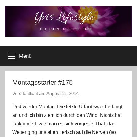
Zum
Inhalt
springen
Yvis
Der
kleine
Menü
Lifestyle
Lifestyle
Blog
–
Lifestyle,
Montagsstarter #175
Rezensionen,
Veröffentlicht am
August 11, 2014
v
Produkttests
o
und
Und wieder Montag. Die letzte Urlaubswoche fängt
vieles
n
an und ich bin ziemlich durch den Wind. Nichts hat
mehr
Y
funktioniert, wie man es sich vorgestellt hat, das
v
Wetter ging uns allen tierisch auf die Nerven (so
o