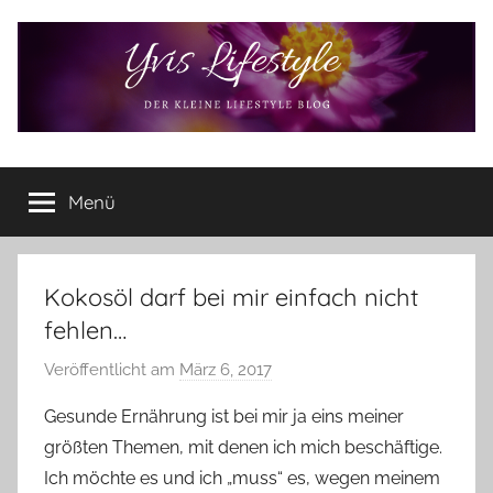
Zum
Inhalt
springen
Yvis
Der
kleine
Menü
Lifestyle
Lifestyle
Blog
–
Lifestyle,
Kokosöl darf bei mir einfach nicht
Rezensionen,
fehlen…
Produkttests
und
Veröffentlicht am
März 6, 2017
v
vieles
o
Gesunde Ernährung ist bei mir ja eins meiner
mehr
n
größten Themen, mit denen ich mich beschäftige.
Y
Ich möchte es und ich „muss“ es, wegen meinem
v