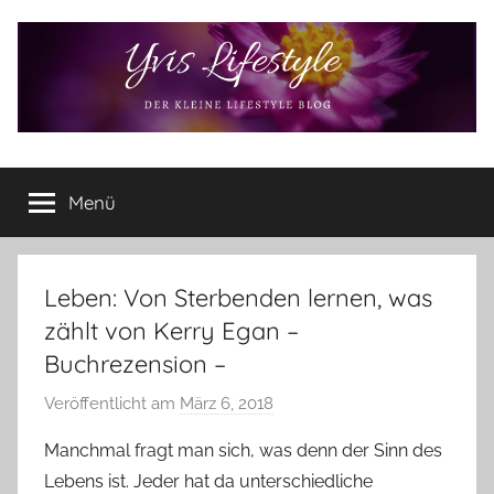
Zum
Inhalt
springen
Yvis
Der
kleine
Menü
Lifestyle
Lifestyle
Blog
–
Lifestyle,
Leben: Von Sterbenden lernen, was
Rezensionen,
zählt von Kerry Egan –
Produkttests
Buchrezension –
und
vieles
Veröffentlicht am
März 6, 2018
v
mehr
o
Manchmal fragt man sich, was denn der Sinn des
n
Lebens ist. Jeder hat da unterschiedliche
Y