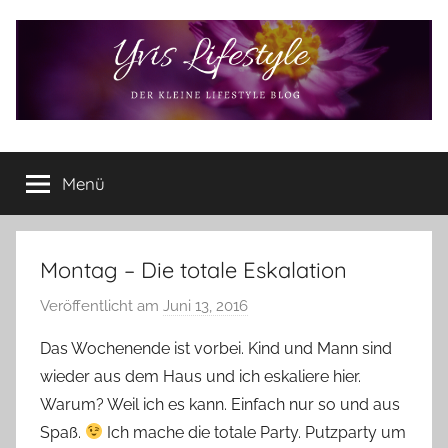
Zum
Inhalt
springen
Yvis
Der
kleine
Menü
Lifestyle
Lifestyle
Blog
–
Lifestyle,
Montag – Die totale Eskalation
Rezensionen,
Veröffentlicht am
Juni 13, 2016
v
Produkttests
o
und
Das Wochenende ist vorbei. Kind und Mann sind
vieles
n
wieder aus dem Haus und ich eskaliere hier.
mehr
Y
Warum? Weil ich es kann. Einfach nur so und aus
v
Spaß.
Ich mache die totale Party. Putzparty um
o