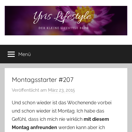
Zum
Inhalt
springen
Yvis
Der
kleine
Menü
Lifestyle
Lifestyle
Blog
–
Lifestyle,
Montagsstarter #207
Rezensionen,
Veröffentlicht am
März 23, 2015
v
Produkttests
o
und
Und schon wieder ist das Wochenende vorbei
vieles
n
und schon wieder ist Montag. Ich habe das
mehr
Y
Gefühl, dass ich mich nie wirklich
mit diesem
v
Montag anfreunden
werden kann aber ich
o