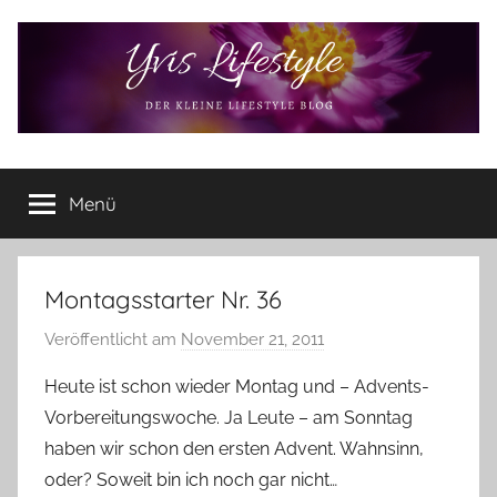
Zum
Inhalt
springen
Yvis
Der
kleine
Menü
Lifestyle
Lifestyle
Blog
–
Lifestyle,
Montagsstarter Nr. 36
Rezensionen,
Veröffentlicht am
November 21, 2011
v
Produkttests
o
und
Heute ist schon wieder Montag und – Advents-
vieles
n
Vorbereitungswoche. Ja Leute – am Sonntag
mehr
Y
haben wir schon den ersten Advent. Wahnsinn,
v
oder? Soweit bin ich noch gar nicht…
o