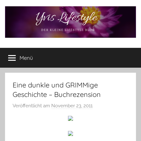
Zum
Inhalt
springen
Yvis
Der
kleine
Menü
Lifestyle
Lifestyle
Blog
–
Lifestyle,
Eine dunkle und GRIMMige
Rezensionen,
Geschichte – Buchrezension
Produkttests
und
Veröffentlicht am
November 23, 2011
v
vieles
o
mehr
n
Y
v