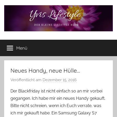
Zum
Inhalt
springen
Yvis
Der
kleine
Menü
Lifestyle
Lifestyle
Blog
–
Lifestyle,
Neues Handy, neue Hülle…
Rezensionen,
Veröffentlicht am
Dezember 15, 2016
v
Produkttests
o
und
Der Blackfriday ist nicht einfach so an mir vorbei
vieles
n
gegangen. Ich habe mir ein neues Handy gekauft.
mehr
Y
Bitte nicht schreien, wenn ich Euch verrate, was
v
ich mir gekauft habe. Ein Samsung Galaxy S7
o