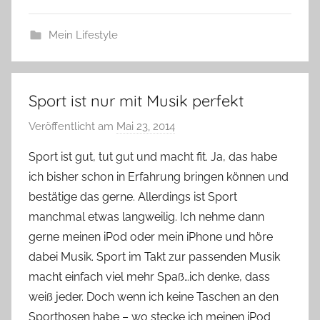
Mein Lifestyle
Sport ist nur mit Musik perfekt
Veröffentlicht am
Mai 23, 2014
v
o
Sport ist gut, tut gut und macht fit. Ja, das habe
n
ich bisher schon in Erfahrung bringen können und
Y
bestätige das gerne. Allerdings ist Sport
v
manchmal etwas langweilig. Ich nehme dann
o
gerne meinen iPod oder mein iPhone und höre
n
dabei Musik. Sport im Takt zur passenden Musik
n
e
macht einfach viel mehr Spaß…ich denke, dass
weiß jeder. Doch wenn ich keine Taschen an den
Sporthosen habe – wo stecke ich meinen iPod