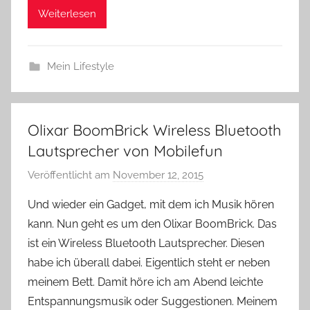
Weiterlesen
Mein Lifestyle
Olixar BoomBrick Wireless Bluetooth
Lautsprecher von Mobilefun
Veröffentlicht am
November 12, 2015
v
o
Und wieder ein Gadget, mit dem ich Musik hören
n
kann. Nun geht es um den Olixar BoomBrick. Das
Y
ist ein Wireless Bluetooth Lautsprecher. Diesen
v
habe ich überall dabei. Eigentlich steht er neben
o
meinem Bett. Damit höre ich am Abend leichte
n
Entspannungsmusik oder Suggestionen. Meinem
n