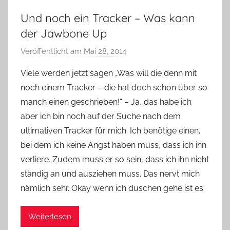
Und noch ein Tracker – Was kann
der Jawbone Up
Veröffentlicht am
Mai 28, 2014
v
o
Viele werden jetzt sagen „Was will die denn mit
n
noch einem Tracker – die hat doch schon über so
Y
manch einen geschrieben!“ – Ja, das habe ich
v
aber ich bin noch auf der Suche nach dem
o
ultimativen Tracker für mich. Ich benötige einen,
n
bei dem ich keine Angst haben muss, dass ich ihn
n
e
verliere. Zudem muss er so sein, dass ich ihn nicht
ständig an und ausziehen muss. Das nervt mich
nämlich sehr. Okay wenn ich duschen gehe ist es
Weiterlesen