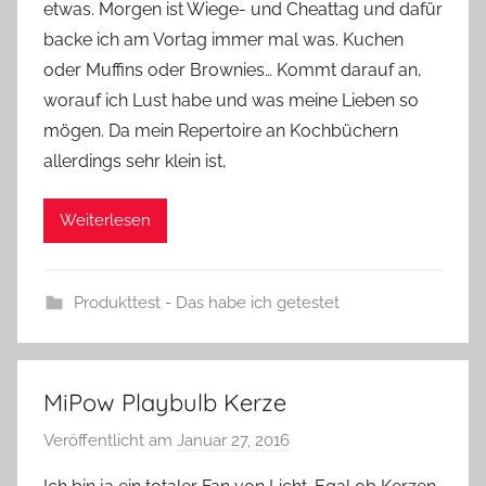
etwas. Morgen ist Wiege- und Cheattag und dafür
n
e
backe ich am Vortag immer mal was. Kuchen
oder Muffins oder Brownies… Kommt darauf an,
worauf ich Lust habe und was meine Lieben so
mögen. Da mein Repertoire an Kochbüchern
allerdings sehr klein ist,
Weiterlesen
Produkttest - Das habe ich getestet
MiPow Playbulb Kerze
Veröffentlicht am
Januar 27, 2016
v
o