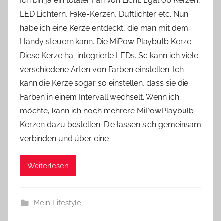
Ich bin ja ein totaler Fan von Licht. Egal ob Kerzen,
n
LED Lichtern, Fake-Kerzen, Duftlichter etc. Nun
Y
habe ich eine Kerze entdeckt, die man mit dem
v
Handy steuern kann. Die MiPow Playbulb Kerze.
o
Diese Kerze hat integrierte LEDs. So kann ich viele
n
verschiedene Arten von Farben einstellen. Ich
n
e
kann die Kerze sogar so einstellen, dass sie die
Farben in einem Intervall wechselt. Wenn ich
möchte, kann ich noch mehrere MiPowPlaybulb
Kerzen dazu bestellen. Die lassen sich gemeinsam
verbinden und über eine
Weiterlesen
Mein Lifestyle