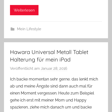
Weiterlesen
Mein Lifestyle
Hawara Universal Metall Tablet
Halterung für mein iPad
Veröffentlicht am
Januar 28, 2016
v
o
Ich backe momentan sehr gerne. das lenkt mich
n
ab und meine Ängste sind dann auch mal für
Y
einen Moment vergessen. Heute zum Beispiel
v
gehe ich erst mit meiner Mom und Happy
o
spazieren, ziehe mich danach um und backe
n