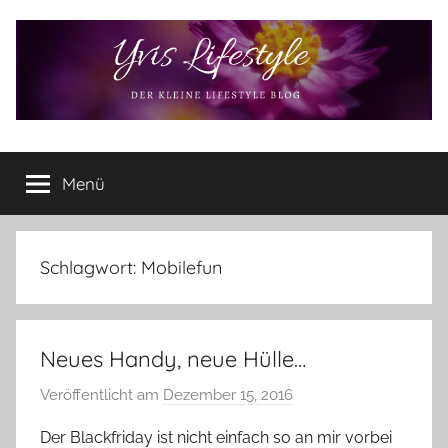
Zum
Inhalt
springen
Yvis
Der
kleine
Menü
Lifestyle
Lifestyle
Blog
–
Lifestyle,
Schlagwort:
Mobilefun
Rezensionen,
Produkttests
und
Neues Handy, neue Hülle…
vieles
mehr
Veröffentlicht am
Dezember 15, 2016
v
o
Der Blackfriday ist nicht einfach so an mir vorbei
n