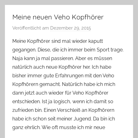
Meine neuen Veho Kopfhörer
Veröffentlicht am
Dezember 29, 2015
v
o
Meine Kopfhörer sind mal wieder kaputt
n
gegangen. Diese, die ich immer beim Sport trage.
Y
Naja kann ja mal passieren. Aber es müssen
v
natürlich auch neue Kopfhörer her. Ich habe
o
bisher immer gute Erfahrungen mit den Veho
n
Kopfhörern gemacht. Natürlich habe ich mich
n
e
dann jetzt auch wieder für Veho Kopfhörer
entschieden. Ist ja logisch, wenn ich damit so
zufrieden bin. Einen Verschleiß an Kopfhörern
habe ich schon seit meiner Jugend. Da bin ich
ganz ehrlich. Wie oft musste ich mir neue