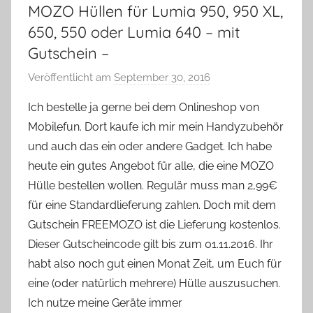
MOZO Hüllen für Lumia 950, 950 XL,
650, 550 oder Lumia 640 – mit
Gutschein –
Veröffentlicht am
September 30, 2016
v
o
Ich bestelle ja gerne bei dem Onlineshop von
n
Mobilefun. Dort kaufe ich mir mein Handyzubehör
Y
und auch das ein oder andere Gadget. Ich habe
v
heute ein gutes Angebot für alle, die eine MOZO
o
Hülle bestellen wollen. Regulär muss man 2,99€
n
für eine Standardlieferung zahlen. Doch mit dem
n
e
Gutschein FREEMOZO ist die Lieferung kostenlos.
Dieser Gutscheincode gilt bis zum 01.11.2016. Ihr
habt also noch gut einen Monat Zeit, um Euch für
eine (oder natürlich mehrere) Hülle auszusuchen.
Ich nutze meine Geräte immer