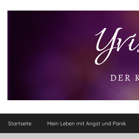
Zum
Inhalt
springen
Yvis
Der
kleine
Startseite
Mein Leben mit Angst und Panik
Lifestyle
Lifestyle
Blog