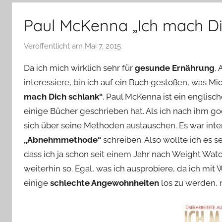
–
Lifestyle,
Paul McKenna „Ich mach Di
Rezensionen,
Produkttests
Veröffentlicht am
Mai 7, 2015
v
und
o
vieles
Da ich mich wirklich sehr für
gesunde Ernährung
,
n
mehr
interessiere, bin ich auf ein Buch gestoßen, was M
Y
mach Dich schlank“
. Paul McKenna ist ein englisc
v
einige Bücher geschrieben hat. Als ich nach ihm go
o
n
sich über seine Methoden austauschen. Es war inter
n
„Abnehmmethode“
schreiben. Also wollte ich es se
e
dass ich ja schon seit einem Jahr nach Weight Watc
weiterhin so. Egal, was ich ausprobiere, da ich mit 
einige
schlechte Angewohnheiten
los zu werden,