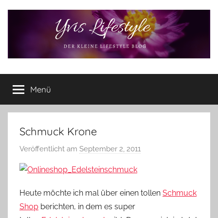
Zum
Inhalt
springen
Yvis
Der
kleine
Menü
Lifestyle
Lifestyle
Blog
–
Lifestyle,
Schmuck Krone
Rezensionen,
Veröffentlicht am
September 2, 2011
v
Produkttests
o
und
vieles
n
mehr
Y
Heute möchte ich mal über einen tollen
Schmuck
v
Shop
berichten, in dem es super
o