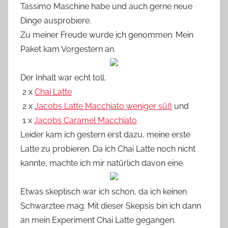
Tassimo Maschine habe und auch gerne neue
n
Dinge ausprobiere.
n
e
Zu meiner Freude wurde ich genommen. Mein
Paket kam Vorgestern an.
Der Inhalt war echt toll.
2 x
Chai Latte
2 x
Jacobs Latte Macchiato weniger süß
und
1 x
Jacobs Caramel Macchiato
Leider kam ich gestern erst dazu, meine erste
Latte zu probieren. Da ich Chai Latte noch nicht
kannte, machte ich mir natürlich davon eine.
Etwas skeptisch war ich schon, da ich keinen
Schwarztee mag. Mit dieser Skepsis bin ich dann
an mein Experiment Chai Latte gegangen.