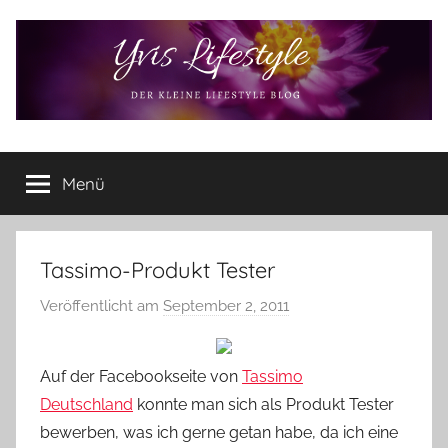
Zum
Inhalt
springen
Yvis
Der
kleine
Menü
Lifestyle
Lifestyle
Blog
–
Lifestyle,
Tassimo-Produkt Tester
Rezensionen,
Veröffentlicht am
September 2, 2011
v
Produkttests
o
und
vieles
n
Auf der Facebookseite von
Tassimo
mehr
Y
Deutschland
konnte man sich als Produkt Tester
v
bewerben, was ich gerne getan habe, da ich eine
o