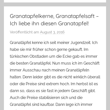
Granatapfelkerne, Granatapfelsaft –
Ich liebe ihn diesen Granatapfel!
Veröffentlicht am
August 3, 2016
v
o
Granatäpfel kenne ich seit meiner Jugendzeit. Ich
n
habe sie mir früher schon gerne gekauft. Im
Y
türkischen Obstladen um die Ecke gab es immer
v
die besten Granatäpfel. Nun muss ich im Geschäft
o
immer Ausschau nach meinen Granatäpfeln
n
halten. Denn leider gibt es die nicht wirklich überall
n
e
oder die Preise sind extrem hoch. Im herbst ist es
dann so, dass es sie fast in jedem Geschäft gibt.
Auch die Preise stabilisieren sich und die
Granatäpfel sind kaufbar. Dann lege ich immer