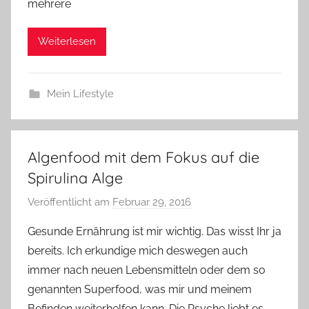
mehrere
Weiterlesen
Mein Lifestyle
Algenfood mit dem Fokus auf die
Spirulina Alge
Veröffentlicht am
Februar 29, 2016
v
o
Gesunde Ernährung ist mir wichtig. Das wisst Ihr ja
n
bereits. Ich erkundige mich deswegen auch
Y
immer nach neuen Lebensmitteln oder dem so
v
genannten Superfood, was mir und meinem
o
Befinden weiterhelfen kann. Die Psyche liebt es,