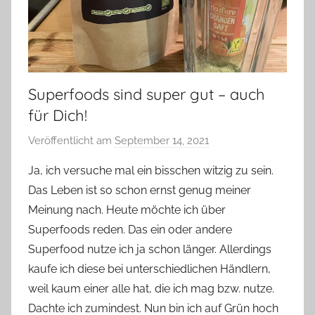
Superfoods sind super gut – auch
für Dich!
Veröffentlicht am
September 14, 2021
v
o
Ja, ich versuche mal ein bisschen witzig zu sein.
n
Das Leben ist so schon ernst genug meiner
Y
Meinung nach. Heute möchte ich über
v
Superfoods reden. Das ein oder andere
o
Superfood nutze ich ja schon länger. Allerdings
n
kaufe ich diese bei unterschiedlichen Händlern,
n
e
weil kaum einer alle hat, die ich mag bzw. nutze.
Dachte ich zumindest. Nun bin ich auf Grün hoch