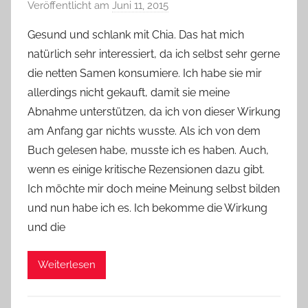
Veröffentlicht am
Juni 11, 2015
v
o
Gesund und schlank mit Chia. Das hat mich
n
natürlich sehr interessiert, da ich selbst sehr gerne
Y
die netten Samen konsumiere. Ich habe sie mir
v
allerdings nicht gekauft, damit sie meine
o
Abnahme unterstützen, da ich von dieser Wirkung
n
am Anfang gar nichts wusste. Als ich von dem
n
e
Buch gelesen habe, musste ich es haben. Auch,
wenn es einige kritische Rezensionen dazu gibt.
Ich möchte mir doch meine Meinung selbst bilden
und nun habe ich es. Ich bekomme die Wirkung
und die
Weiterlesen