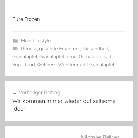
Eure Frozen
Mein Lifestyle
Genuss
,
gesunde Ernährung
,
Gesundheit
,
Granatapfel
,
Granatapfelkerne
,
Granatapfelsaft
,
Superfood
,
Wellness
,
Wunderfrucht Granatapfel
Beitragsnavigation
Vorheriger Beitrag
Wir kommen immer wieder auf seltsame
Ideen…
Nächster Beitrag