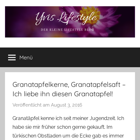
Zum
Inhalt
springen
Yvis
Der
kleine
Menü
Lifestyle
Lifestyle
Blog
–
Lifestyle,
Granatapfelkerne, Granatapfelsaft –
Rezensionen,
Ich liebe ihn diesen Granatapfel!
Produkttests
und
Veröffentlicht am
August 3, 2016
v
vieles
o
Granatäpfel kenne ich seit meiner Jugendzeit. Ich
mehr
n
habe sie mir früher schon gerne gekauft. Im
Y
türkischen Obstladen um die Ecke gab es immer
v