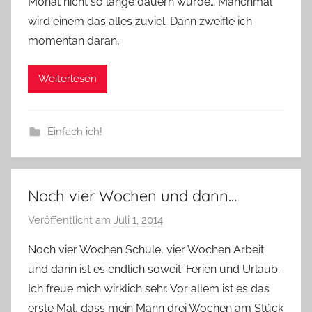
Monat nicht so lange dauern würde… Manchmal
wird einem das alles zuviel. Dann zweifle ich
momentan daran,
Weiterlesen
Einfach ich!
Noch vier Wochen und dann…
Veröffentlicht am
Juli 1, 2014
v
o
Noch vier Wochen Schule, vier Wochen Arbeit
n
und dann ist es endlich soweit. Ferien und Urlaub.
Y
Ich freue mich wirklich sehr. Vor allem ist es das
v
erste Mal, dass mein Mann drei Wochen am Stück
o