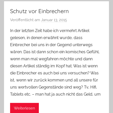
Schutz vor Einbrechern
Veröffentlicht am
Januar 13, 2015
v
o
In der letzten Zeit habe ich vermehrt Artikel
n
gelesen, in denen erwähnt wurde, dass
Y
Einbrecher bei uns in der Gegend unterwegs
v
wären. Das ist dann schon ein komisches Gefühl,
o
wenn man mal wegfahren möchte und dann
n
diesen Artikel ständig im Kopf hat. Was ist wenn
n
e
die Einbrecher es auch bei uns versuchen? Was
ist, wenn wir zurück kommen und all unsere für
uns wertvollen Gegenstände sind weg? Tv, Hifi,
Tablets etc. – man hat ja auch nicht das Geld, um
Weiterlesen