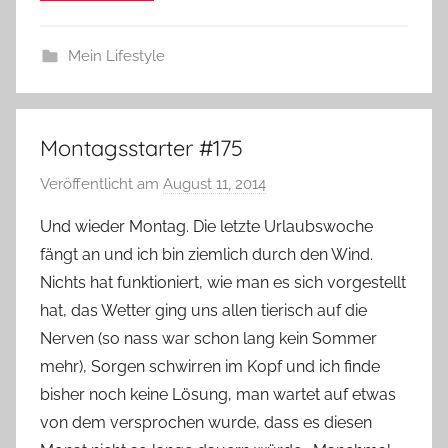
Mein Lifestyle
Montagsstarter #175
Veröffentlicht am
August 11, 2014
v
o
Und wieder Montag. Die letzte Urlaubswoche
n
fängt an und ich bin ziemlich durch den Wind.
Y
Nichts hat funktioniert, wie man es sich vorgestellt
v
hat, das Wetter ging uns allen tierisch auf die
o
Nerven (so nass war schon lang kein Sommer
n
mehr), Sorgen schwirren im Kopf und ich finde
n
e
bisher noch keine Lösung, man wartet auf etwas
von dem versprochen wurde, dass es diesen