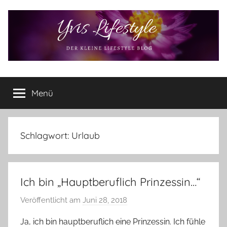
Zum
Inhalt
springen
Yvis
Der
kleine
Menü
Lifestyle
Lifestyle
Blog
–
Lifestyle,
Schlagwort:
Urlaub
Rezensionen,
Produkttests
und
Ich bin „Hauptberuflich Prinzessin…“
vieles
mehr
Veröffentlicht am
Juni 28, 2018
v
o
Ja, ich bin hauptberuflich eine Prinzessin. Ich fühle
n