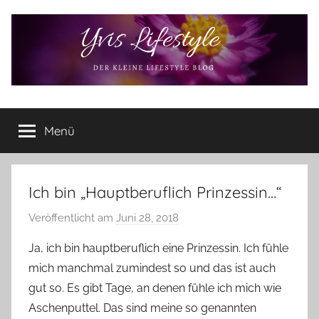
Zum
Inhalt
springen
Yvis
Der
kleine
Menü
Lifestyle
Lifestyle
Blog
–
Lifestyle,
Ich bin „Hauptberuflich Prinzessin…“
Rezensionen,
Veröffentlicht am
Juni 28, 2018
v
Produkttests
o
und
Ja, ich bin hauptberuflich eine Prinzessin. Ich fühle
vieles
n
mich manchmal zumindest so und das ist auch
mehr
Y
gut so. Es gibt Tage, an denen fühle ich mich wie
v
Aschenputtel. Das sind meine so genannten
o