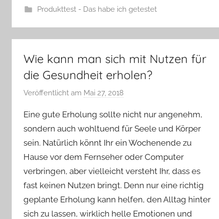
Produkttest - Das habe ich getestet
Wie kann man sich mit Nutzen für
die Gesundheit erholen?
Veröffentlicht am
Mai 27, 2018
v
o
Eine gute Erholung sollte nicht nur angenehm,
n
sondern auch wohltuend für Seele und Körper
Y
sein. Natürlich könnt Ihr ein Wochenende zu
v
Hause vor dem Fernseher oder Computer
o
n
verbringen, aber vielleicht versteht Ihr, dass es
n
fast keinen Nutzen bringt. Denn nur eine richtig
e
geplante Erholung kann helfen, den Alltag hinter
sich zu lassen, wirklich helle Emotionen und