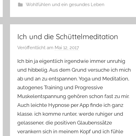
Wohlfühlen und ein gesundes Leben
Ich und die Schüttelmeditation
Veröffentlicht am
Mai 12, 2017
v
o
Ich bin ja eigentlich irgendwie immer unruhig
n
und hibbelig. Aus dem Grund versuche ich mich
Y
ab und an zu entspannen. Yoga und Meditation,
v
autogenes Training und Progressive
o
n
Muskelentspannung gehören schon fast zu mir.
n
Auch leichte Hypnose per App finde ich ganz
e
klasse. ich komme runter, werde ruhiger und
gelassener, die positiven Glaubenssätze
verankern sich in meinem Kopf und ich fühle