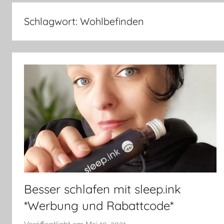
–
Lifestyle,
Schlagwort:
Wohlbefinden
Rezensionen,
Produkttests
und
vieles
mehr
Besser schlafen mit sleep.ink
*Werbung und Rabattcode*