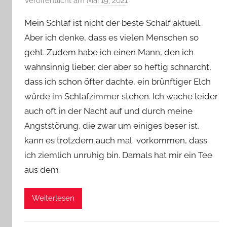
Veröffentlicht am
Mai 19, 2021
v
o
Mein Schlaf ist nicht der beste Schalf aktuell.
n
Aber ich denke, dass es vielen Menschen so
Y
geht. Zudem habe ich einen Mann, den ich
v
wahnsinnig lieber, der aber so heftig schnarcht,
o
n
dass ich schon öfter dachte, ein brünftiger Elch
n
würde im Schlafzimmer stehen. Ich wache leider
e
auch oft in der Nacht auf und durch meine
Angststörung, die zwar um einiges beser ist,
kann es trotzdem auch mal vorkommen, dass
ich ziemlich unruhig bin. Damals hat mir ein Tee
aus dem
Weiterlesen