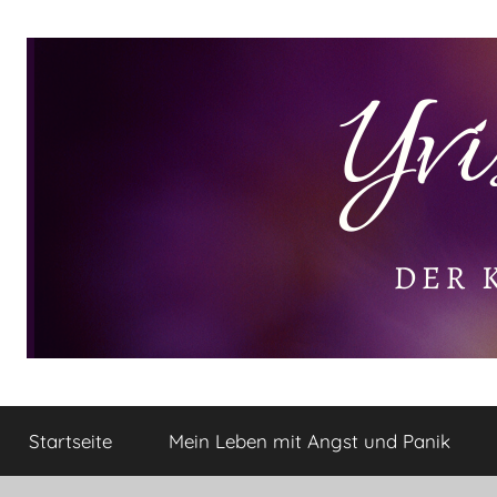
Zum
Inhalt
springen
Yvis
Der
kleine
Startseite
Mein Leben mit Angst und Panik
Lifestyle
Lifestyle
Blog