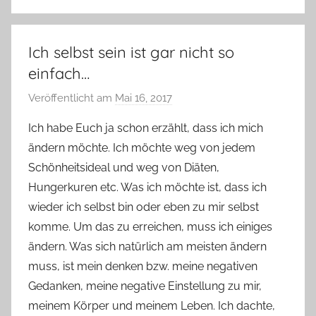
Ich selbst sein ist gar nicht so
einfach…
Veröffentlicht am
Mai 16, 2017
v
o
Ich habe Euch ja schon erzählt, dass ich mich
n
ändern möchte. Ich möchte weg von jedem
Y
Schönheitsideal und weg von Diäten,
v
Hungerkuren etc. Was ich möchte ist, dass ich
o
wieder ich selbst bin oder eben zu mir selbst
n
komme. Um das zu erreichen, muss ich einiges
n
e
ändern. Was sich natürlich am meisten ändern
muss, ist mein denken bzw. meine negativen
Gedanken, meine negative Einstellung zu mir,
meinem Körper und meinem Leben. Ich dachte,