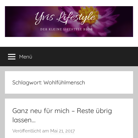
Zum
Inhalt
springen
Yvis
Der
kleine
Menü
Lifestyle
Lifestyle
Blog
–
Lifestyle,
Schlagwort:
Wohlfühlmensch
Rezensionen,
Produkttests
und
Ganz neu für mich – Reste übrig
vieles
mehr
lassen…
Veröffentlicht am
Mai 21, 2017
v