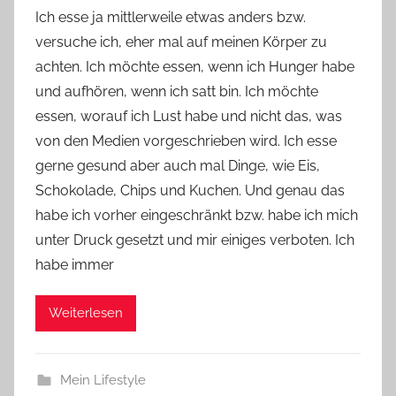
o
Ich esse ja mittlerweile etwas anders bzw.
n
versuche ich, eher mal auf meinen Körper zu
Y
achten. Ich möchte essen, wenn ich Hunger habe
v
und aufhören, wenn ich satt bin. Ich möchte
o
essen, worauf ich Lust habe und nicht das, was
n
von den Medien vorgeschrieben wird. Ich esse
n
e
gerne gesund aber auch mal Dinge, wie Eis,
Schokolade, Chips und Kuchen. Und genau das
habe ich vorher eingeschränkt bzw. habe ich mich
unter Druck gesetzt und mir einiges verboten. Ich
habe immer
Weiterlesen
Mein Lifestyle